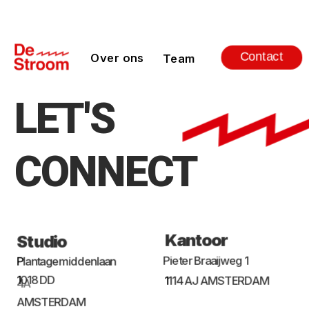
Contact
Over ons
Team
LET'S 
CONNECT
Kantoor
Studio
Pieter Braaijweg 1 
P
lantagemiddenlaan 
1
018 DD 
1
114 AJ AMSTERDAM
4A
AMSTERDAM